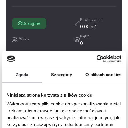
Powierzchnia
Dostępne
0.00 m²
Piętro
Pokoje
0
Miejsce postojowe
Zobacz
Prospekt informacyjny
Historia cen
Zgoda
Szczegóły
O plikach cookies
Inne świadczenia pieniężne
Niniejsza strona korzysta z plików cookie
Wykorzystujemy pliki cookie do spersonalizowania treści
i reklam, aby oferować funkcje społecznościowe i
Zapytaj o mieszkanie
PDF
analizować ruch w naszej witrynie. Informacje o tym, jak
korzystasz z naszej witryny, udostępniamy partnerom
Imię i nazwisko