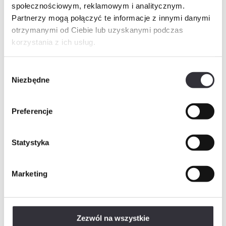
społecznościowym, reklamowym i analitycznym.
Partnerzy mogą połączyć te informacje z innymi danymi
otrzymanymi od Ciebie lub uzyskanymi podczas
Telefon
korzystania z ich usług.
Wybór
Niezbędne
zgody
E-mail
Preferencje
Wiadomość
Statystyka
Marketing
Rozwiń
Wyrażam zgodę na przetwarzanie danych osobowych w postaci imienia i nazwiska, adresu e-mail,…
Rozwiń
Wyrażam zgodę na przetwarzanie przez „Mill-Yon I Sp. z o.o.”, podanych przeze mnie w…
Zezwól na wszystkie
Rozwiń
Wyrażam zgodę na otrzymywanie informacji handlowych drogą elektroniczną od „Mill-Yon I Sp. z…