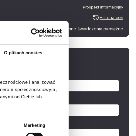
Prospekt informacyjny
Historia cen
Inne świadczenia pieniężne
O plikach cookies
aj o mieszkanie
zwisko
ołecznościowe i analizować
artnerom społecznościowym,
anymi od Ciebie lub
Marketing