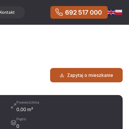
692 517 000
Kontakt
Zapytaj o mieszkanie
Powierzchnia
0.00 m²
Piętro
0