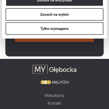
Zezwól na wszystkie
Rozwiń
Wyrażam zgodę na otrzymywanie informacji handlowych drogą elektroniczną od „Mill-Yon I Sp. z…
Rozwiń
Zapoznałem/am się z polityką prywatności, która zawiera m.in. następujące informacje:-…
Zezwól na wybór
Zaznacz wszystko
Tylko wymagane
Wyślij zapytanie
Mieszkania
Kontakt