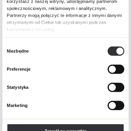
korzystasz z naszej witryny, udostępniamy partnerom
Imię i nazwisko
społecznościowym, reklamowym i analitycznym.
Partnerzy mogą połączyć te informacje z innymi danymi
otrzymanymi od Ciebie lub uzyskanymi podczas
korzystania z ich usług.
Telefon
Wybór
Niezbędne
zgody
E-mail
Preferencje
Wiadomość
Statystyka
Marketing
Rozwiń
Wyrażam zgodę na przetwarzanie danych osobowych w postaci imienia i nazwiska, adresu e-mail,…
Rozwiń
Wyrażam zgodę na przetwarzanie przez „Mill-Yon I Sp. z o.o.”, podanych przeze mnie w…