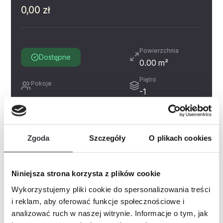
0,00 zł
Powierzchnia
Dostępne
0.00 m²
Piętro
Pokoje
-1
Miejsce postojowe
Zobacz
Prospekt informacyjny
Zgoda
Szczegóły
O plikach cookies
Historia cen
Inne świadczenia pieniężne
Niniejsza strona korzysta z plików cookie
Wykorzystujemy pliki cookie do spersonalizowania treści
i reklam, aby oferować funkcje społecznościowe i
Zapytaj o mieszkanie
PDF
analizować ruch w naszej witrynie. Informacje o tym, jak