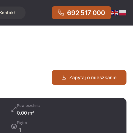
692 517 000
Kontakt
Zapytaj o mieszkanie
Powierzchnia
0.00 m²
Piętro
-1