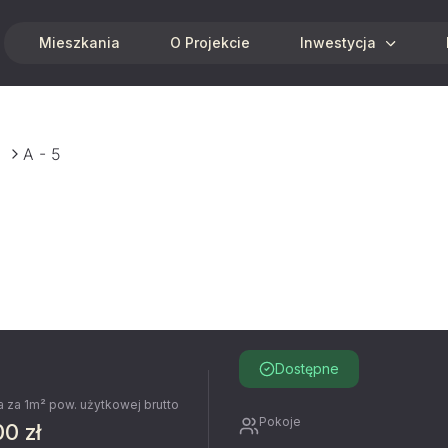
Mieszkania
O Projekcie
Inwestycja
A - 5
Dostępne
 za 1m² pow. użytkowej brutto
Pokoje
00 zł