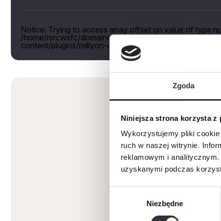
Notice
: Trying to access array offset on value of type nul
/home/rsrcwsfc/domains/myglebocka.pl/public_html/wp
content/plugins/millyon-apartments/millyon-shortcode.
Zgoda
Niniejsza strona korzysta z
Wykorzystujemy pliki cookie 
ruch w naszej witrynie. Inf
reklamowym i analitycznym. 
uzyskanymi podczas korzysta
Wybór
Niezbędne
zgody