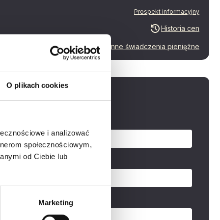
Prospekt informacyjny
Historia cen
Inne świadczenia pieniężne
O plikach cookies
aj o mieszkanie
zwisko
ołecznościowe i analizować
artnerom społecznościowym,
anymi od Ciebie lub
Marketing