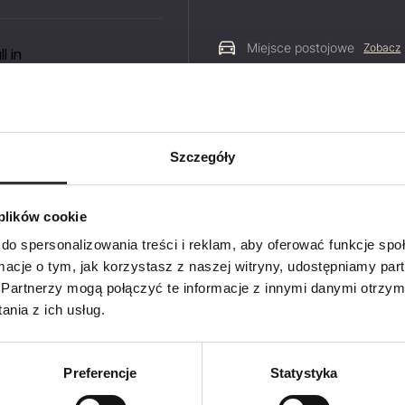
Miejsce postojowe
Zobacz
l in
-
php
on line
310
Szczegóły
Zapyt
PDF
 plików cookie
Imię i na
do spersonalizowania treści i reklam, aby oferować funkcje sp
ormacje o tym, jak korzystasz z naszej witryny, udostępniamy p
Partnerzy mogą połączyć te informacje z innymi danymi otrzym
Telefon
nia z ich usług.
E-mail
Preferencje
Statystyka