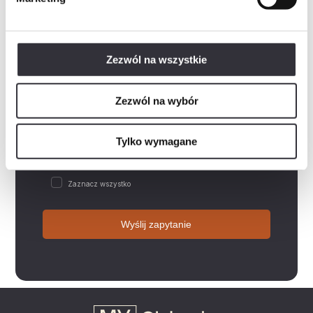
Wiadomość
Zezwól na wszystkie
Rozwiń
Wyrażam zgodę na przetwarzanie danych osobowych w postaci imienia i nazwiska, adresu e-mail,…
Zezwól na wybór
Rozwiń
Wyrażam zgodę na przetwarzanie przez „Mill-Yon I Sp. z o.o.”, podanych przeze mnie w…
Rozwiń
Wyrażam zgodę na otrzymywanie informacji handlowych drogą elektroniczną od „Mill-Yon I Sp. z…
Tylko wymagane
Rozwiń
Zapoznałem/am się z polityką prywatności, która zawiera m.in. następujące informacje:-…
Zaznacz wszystko
Wyślij zapytanie