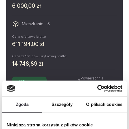
6 000,00 zł
Mieszkanie - 5
Cena ofertowa brutto
611 194,00 zł
Cena za 1m² pow. użytkowej brutto
14 748,89 zł
Powierzchnia
Dostępne
2.98 m²
Piętro
Pokoje
0
Zgoda
Szczegóły
O plikach cookies
Miejsce postojowe
Zobacz
Prospekt informacyjny
Niniejsza strona korzysta z plików cookie