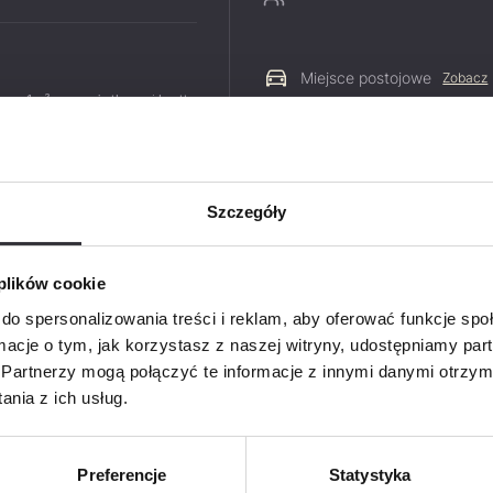
Miejsce postojowe
Zobacz
 za 1m² pow. użytkowej brutto
 544,96 zł
Szczegóły
Zapyt
PDF
 plików cookie
Imię i na
do spersonalizowania treści i reklam, aby oferować funkcje sp
ormacje o tym, jak korzystasz z naszej witryny, udostępniamy p
Partnerzy mogą połączyć te informacje z innymi danymi otrzym
nia z ich usług.
Telefon
Preferencje
Statystyka
E-mail