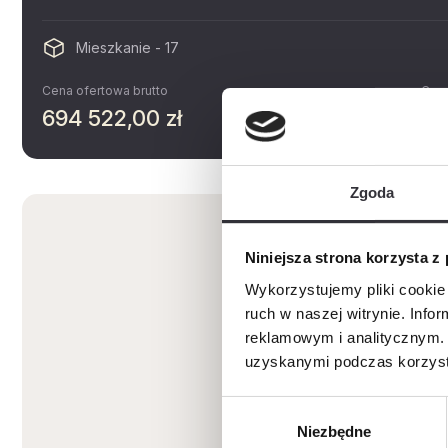
Mieszkanie - 17
Cena ofertowa brutto
Cena
694 522,00 zł
14
Zgoda
Niniejsza strona korzysta z
Wykorzystujemy pliki cookie 
ruch w naszej witrynie. Inf
reklamowym i analitycznym. 
uzyskanymi podczas korzysta
Wybór
Niezbędne
zgody