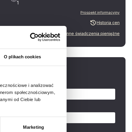
1
Prospekt informacyjny
Historia cen
Inne świadczenia pieniężne
O plikach cookies
aj o mieszkanie
zwisko
ołecznościowe i analizować
artnerom społecznościowym,
anymi od Ciebie lub
Marketing