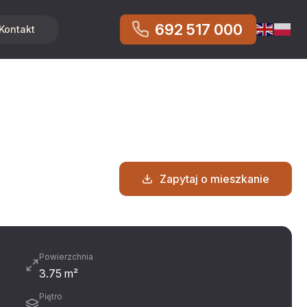
692 517 000
Kontakt
Zapytaj o mieszkanie
Powierzchnia
3.75 m²
Piętro