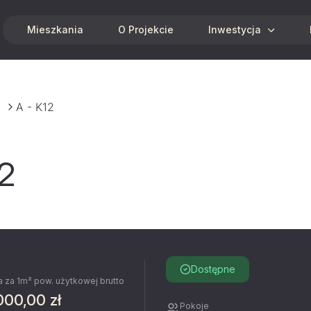
Mieszkania
O Projekcie
Inwestycja
A - K12
12
Dostępne
 za 1m² pow. użytkowej brutto
000,00 zł
Pokoje