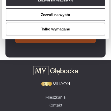
Zezwól na wszystkie
Rozwiń
Wyrażam zgodę na otrzymywanie informacji handlowych drogą elektroniczną od „Mill-Yon I Sp. z…
Rozwiń
Zapoznałem/am się z polityką prywatności, która zawiera m.in. następujące informacje:-…
Zezwól na wybór
Zaznacz wszystko
Tylko wymagane
Wyślij zapytanie
Mieszkania
Kontakt