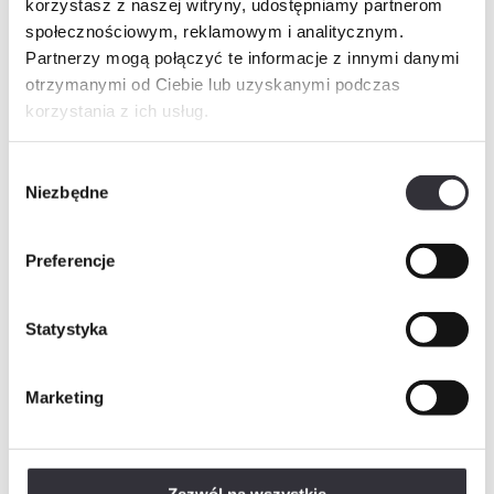
korzystasz z naszej witryny, udostępniamy partnerom
Imię i nazwisko
społecznościowym, reklamowym i analitycznym.
Partnerzy mogą połączyć te informacje z innymi danymi
otrzymanymi od Ciebie lub uzyskanymi podczas
korzystania z ich usług.
Telefon
Wybór
Niezbędne
zgody
E-mail
Preferencje
Wiadomość
Statystyka
Marketing
Rozwiń
Wyrażam zgodę na przetwarzanie danych osobowych w postaci imienia i nazwiska, adresu e-mail,…
Rozwiń
Wyrażam zgodę na przetwarzanie przez „Mill-Yon I Sp. z o.o.”, podanych przeze mnie w…