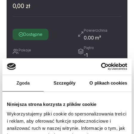
0,00 zł
Powierzchnia
Dostępne
0.00 m²
Piętro
Pokoje
-1
Miejsce postojowe
Zobacz
Prospekt informacyjny
Zgoda
Szczegóły
O plikach cookies
Historia cen
Inne świadczenia pieniężne
Niniejsza strona korzysta z plików cookie
Wykorzystujemy pliki cookie do spersonalizowania treści
i reklam, aby oferować funkcje społecznościowe i
Zapytaj o mieszkanie
PDF
analizować ruch w naszej witrynie. Informacje o tym, jak