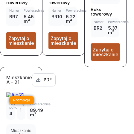
rowerowy
rowerowy
Boks
Numer
Powierzchnia
Numer
Powierzchnia
rowerowy
BR7
5.45
BR10
5.22
m²
m²
Numer
Powierzchnia
BR2
5.37
m²
Zapytaj o
Zapytaj o
mieszkanie
mieszkanie
Zapytaj o
mieszkanie
Mieszkanie
PDF
A - 21
Promocja
Liczba
Piętro
Powierzchnia
pokoi
1
89.49
4
m²
Mieszkanie