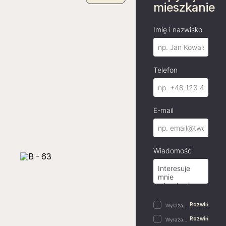
mieszkanie
Imię i nazwisko
Telefon
E-mail
Wiadomość
Rozwiń
Wyrażam zgodę na przetwarzanie danych osobowych w postaci imienia i nazwiska, adresu e-mail,…
Rozwiń
Wyrażam zgodę na przetwarzanie przez „Mill-Yon I Sp. z o.o.”, podanych przeze mnie w…