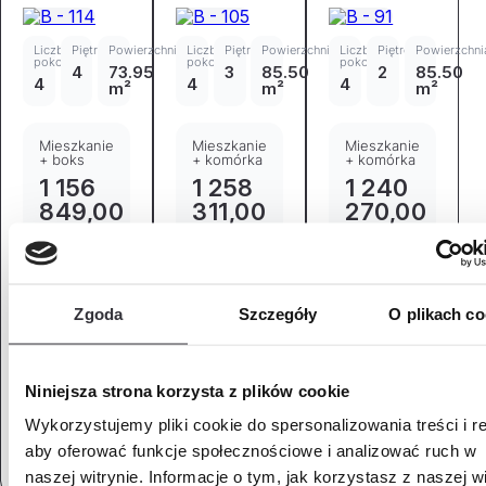
Liczba
Piętro
Powierzchnia
Liczba
Piętro
Powierzchnia
Liczba
Piętro
Powierzchni
pokoi
pokoi
pokoi
4
73.95
3
85.50
2
85.50
4
4
4
m²
m²
m²
Mieszkanie
Mieszkanie
Mieszkanie
+ boks
+ komórka
+ komórka
1 156
1 258
1 240
849,00
311,00
270,00
zł
zł
zł
Dostępne
Dostępne
Dostępne
Boks
Komórka
Komórka
rowerowy
lokatorska
lokatorska
Zgoda
Szczegóły
O plikach co
Numer
Powierzchnia
Numer
Powierzchnia
Numer
Powierzchnia
BR21
6.03
K73
5.46
K58
5.46
m²
m²
m²
Niniejsza strona korzysta z plików cookie
Wykorzystujemy pliki cookie do spersonalizowania treści i r
Zapytaj o
Zapytaj o
Zapytaj o
mieszkanie
mieszkanie
mieszkanie
aby oferować funkcje społecznościowe i analizować ruch w
naszej witrynie. Informacje o tym, jak korzystasz z naszej wi