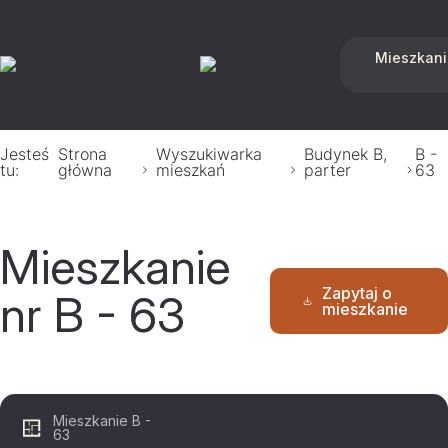
Mieszkani
Jesteś
Strona
Wyszukiwarka
Budynek B,
B -
tu:
główna
mieszkań
parter
63
Mieszkanie
Zapytaj o
nr B - 63
mieszkanie
Mieszkanie B -
63