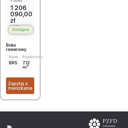
+ boks
1 206
090,00
zł
1 251
Dostępne
156,00 zł
Boks
rowerowy
Numer
Powierzchnia
BR5
7.12
m²
Zapytaj o
mieszkanie