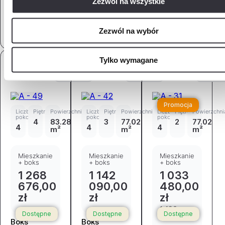
Zezwól na wszystkie
Zapytaj o
Zapytaj o
Zapytaj o
mieszkanie
mieszkanie
mieszkanie
Zezwól na wybór
Tylko wymagane
Mieszkanie
Mieszkanie
Mieszkanie
PDF
PDF
PD
A - 49
A - 42
A - 31
Promocja
Liczba
Piętro
Powierzchnia
Liczba
Piętro
Powierzchnia
Liczba
Piętro
Powierzchni
pokoi
pokoi
pokoi
4
83.28
3
77.02
2
77.02
4
4
4
m²
m²
m²
Mieszkanie
Mieszkanie
Mieszkanie
+ boks
+ boks
+ boks
1 268
1 142
1 033
676,00
090,00
480,00
zł
zł
zł
1 126
Dostępne
Dostępne
Dostępne
739,00 zł
Boks
Boks