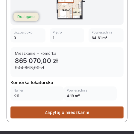
Dostępne
Liczba pokoi
Piętro
Powierzchnia
3
1
64.61 m²
Mieszkanie + komórka
865 070,00 zł
944 663,00 zł
Komórka lokatorska
Numer
Powierzchnia
K11
4.19 m²
Zapytaj o mieszkanie