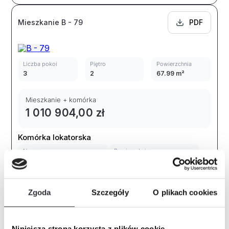
Mieszkanie B - 79
PDF
Liczba pokoi
Piętro
Powierzchnia
3
2
67.99 m²
Mieszkanie + komórka
1 010 904,00 zł
Komórka lokatorska
Numer
Powierzchnia
K63
4.57 m²
Dostępne
Zapytaj o mieszkanie
Zgoda
Szczegóły
O plikach cookies
Mieszkanie A - 47
PDF
Niniejsza strona korzysta z plików cookie