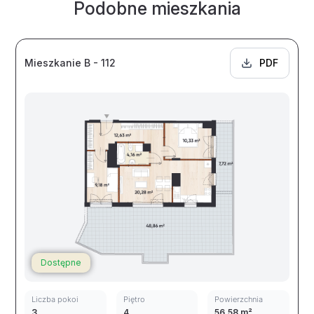
Podobne mieszkania
Mieszkanie B - 112
PDF
Dostępne
Liczba pokoi
Piętro
Powierzchnia
3
4
56.58 m²