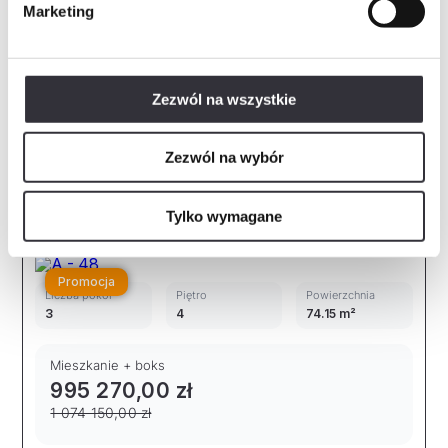
Marketing
Boks rowerowy
Numer
Powierzchnia
BR13
4.09 m²
Zezwól na wszystkie
Zapytaj o mieszkanie
Zezwól na wybór
Mieszkanie A - 48
PDF
Tylko wymagane
Promocja
Liczba pokoi
Piętro
Powierzchnia
3
4
74.15 m²
Mieszkanie + boks
995 270,00 zł
1 074 150,00 zł