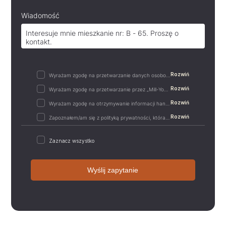
Wiadomość
Rozwiń
Wyrażam zgodę na przetwarzanie danych osobowych w postaci imienia i nazwiska, adresu e-mail,…
Rozwiń
Wyrażam zgodę na przetwarzanie przez „Mill-Yon I Sp. z o.o.”, podanych przeze mnie w…
Rozwiń
Wyrażam zgodę na otrzymywanie informacji handlowych drogą elektroniczną od „Mill-Yon I Sp. z…
Rozwiń
Zapoznałem/am się z polityką prywatności, która zawiera m.in. następujące informacje:-…
Zaznacz wszystko
Wyślij zapytanie