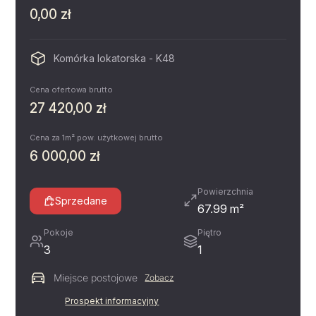
0,00 zł
Komórka lokatorska - K48
Cena ofertowa brutto
27 420,00 zł
Cena za 1m² pow. użytkowej brutto
6 000,00 zł
Powierzchnia
Sprzedane
67.99 m²
Pokoje
Piętro
3
1
Miejsce postojowe
Zobacz
Prospekt informacyjny