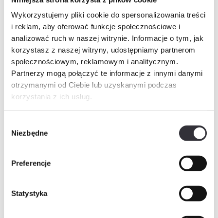
Wykorzystujemy pliki cookie do spersonalizowania treści
i reklam, aby oferować funkcje społecznościowe i
Promocja
analizować ruch w naszej witrynie. Informacje o tym, jak
korzystasz z naszej witryny, udostępniamy partnerom
społecznościowym, reklamowym i analitycznym.
Partnerzy mogą połączyć te informacje z innymi danymi
otrzymanymi od Ciebie lub uzyskanymi podczas
korzystania z ich usług.
Wybór
Niezbędne
Dostępne
zgody
Liczba pokoi
Piętro
Powierzchnia
Preferencje
3
4
65.48 m²
Mieszkanie + boks
Statystyka
875 780,00 zł
1 001 707,00 zł