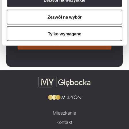
Zezwól na wszystkie
Rozwiń
Wyrażam zgodę na otrzymywanie informacji handlowych drogą elektroniczną od „Mill-Yon I Sp. z…
Rozwiń
Zapoznałem/am się z polityką prywatności, która zawiera m.in. następujące informacje:-…
Zezwól na wybór
Zaznacz wszystko
Tylko wymagane
Wyślij zapytanie
Mieszkania
Kontakt