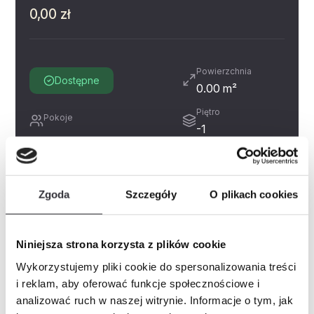
0,00 zł
Powierzchnia
Dostępne
0.00 m²
Piętro
Pokoje
-1
Miejsce postojowe
Zobacz
Prospekt informacyjny
Zgoda
Szczegóły
O plikach cookies
Historia cen
Inne świadczenia pieniężne
Niniejsza strona korzysta z plików cookie
Wykorzystujemy pliki cookie do spersonalizowania treści
i reklam, aby oferować funkcje społecznościowe i
Zapytaj o mieszkanie
PDF
analizować ruch w naszej witrynie. Informacje o tym, jak