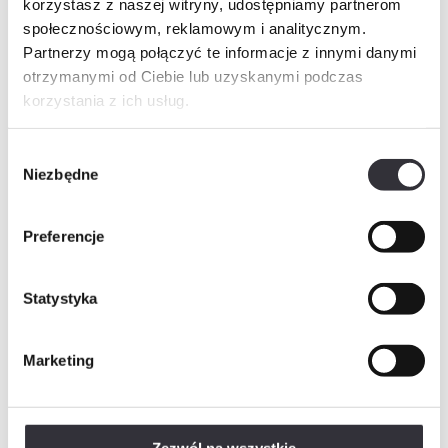
korzystasz z naszej witryny, udostępniamy partnerom
Imię i nazwisko
społecznościowym, reklamowym i analitycznym.
Partnerzy mogą połączyć te informacje z innymi danymi
otrzymanymi od Ciebie lub uzyskanymi podczas
korzystania z ich usług.
Telefon
Wybór
Niezbędne
zgody
E-mail
Preferencje
Wiadomość
Statystyka
Marketing
Rozwiń
Wyrażam zgodę na przetwarzanie danych osobowych w postaci imienia i nazwiska, adresu e-mail,…
Rozwiń
Wyrażam zgodę na przetwarzanie przez „Mill-Yon I Sp. z o.o.”, podanych przeze mnie w…