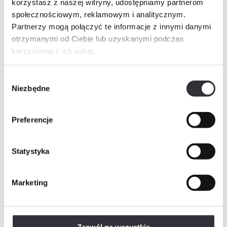
korzystasz z naszej witryny, udostępniamy partnerom
Imię i nazwisko
społecznościowym, reklamowym i analitycznym.
Partnerzy mogą połączyć te informacje z innymi danymi
otrzymanymi od Ciebie lub uzyskanymi podczas
korzystania z ich usług.
Telefon
Wybór
Niezbędne
zgody
E-mail
Preferencje
Wiadomość
Statystyka
Marketing
Rozwiń
Wyrażam zgodę na przetwarzanie danych osobowych w postaci imienia i nazwiska, adresu e-mail,…
Rozwiń
Wyrażam zgodę na przetwarzanie przez „Mill-Yon I Sp. z o.o.”, podanych przeze mnie w…