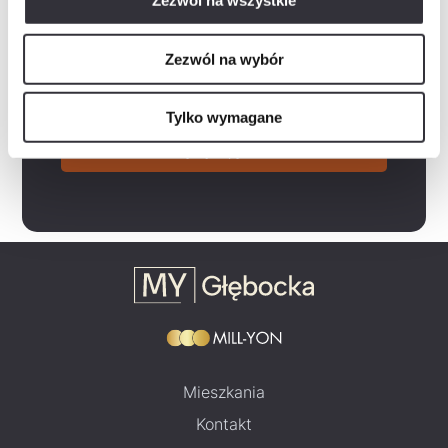
Zezwól na wszystkie
Rozwiń
Wyrażam zgodę na otrzymywanie informacji handlowych drogą elektroniczną od „Mill-Yon I Sp. z…
Rozwiń
Zapoznałem/am się z polityką prywatności, która zawiera m.in. następujące informacje:-…
Zezwól na wybór
Zaznacz wszystko
Tylko wymagane
Wyślij zapytanie
Mieszkania
Kontakt