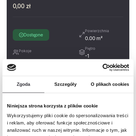
0,00 zł
Powierzchnia
Dostępne
0.00 m²
Piętro
Pokoje
-1
Miejsce postojowe
Zobacz
Prospekt informacyjny
Zgoda
Szczegóły
O plikach cookies
Historia cen
Inne świadczenia pieniężne
Niniejsza strona korzysta z plików cookie
Wykorzystujemy pliki cookie do spersonalizowania treści
i reklam, aby oferować funkcje społecznościowe i
Zapytaj o mieszkanie
PDF
analizować ruch w naszej witrynie. Informacje o tym, jak