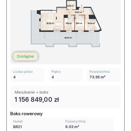
Dostępne
Liczba pokoi
Piętro
Powierzchnia
4
4
73.95 m²
Mieszkanie + boks
1 156 849,00 zł
Boks rowerowy
Numer
Powierzchnia
BR21
6.03 m²