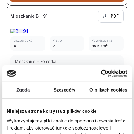
Mieszkanie B - 91
PDF
Liczba pokoi
Piętro
Powierzchnia
4
2
85.50 m²
Mieszkanie + komórka
1 240 270,00 zł
Komórka lokatorska
Zgoda
Szczegóły
O plikach cookies
Numer
Powierzchnia
K58
5.46 m²
Dostępne
Niniejsza strona korzysta z plików cookie
Zapytaj o mieszkanie
Wykorzystujemy pliki cookie do spersonalizowania treści
i reklam, aby oferować funkcje społecznościowe i
Mieszkanie B - 77
PDF