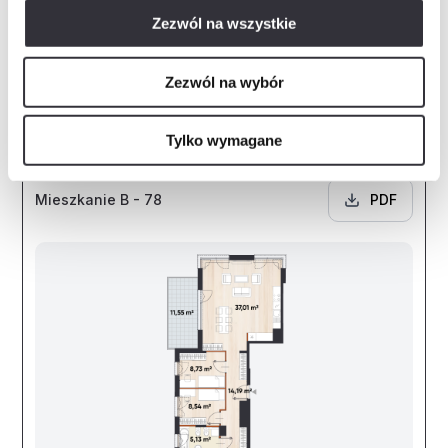
Zezwól na wszystkie
Komórka lokatorska
Numer
Powierzchnia
K43
5.46 m²
Zezwól na wybór
Zapytaj o mieszkanie
Tylko wymagane
Mieszkanie B - 78
PDF