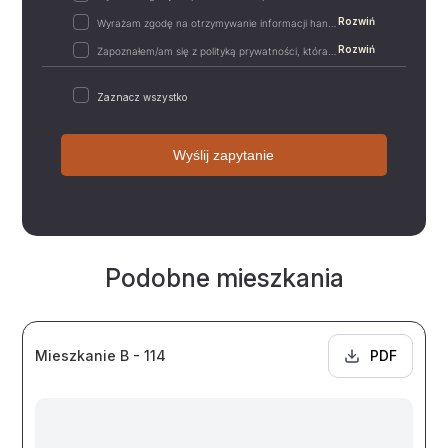
Rozwiń
Wyrażam zgodę na otrzymywanie informacji handlowych drogą elektroniczną od „Mill-Yon I Sp. z…
Rozwiń
Zapoznałem/am się z polityką prywatności, która zawiera m.in. następujące informacje:-…
Zaznacz wszystko
Wyślij zapytanie
Podobne mieszkania
Mieszkanie B - 114
PDF