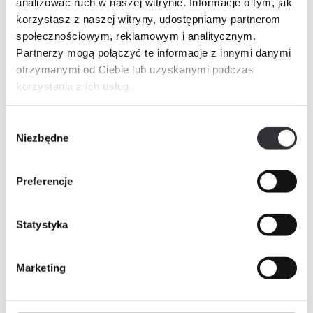
analizować ruch w naszej witrynie. Informacje o tym, jak
korzystasz z naszej witryny, udostępniamy partnerom
społecznościowym, reklamowym i analitycznym.
Partnerzy mogą połączyć te informacje z innymi danymi
otrzymanymi od Ciebie lub uzyskanymi podczas
korzystania z ich usług.
Wybór
Niezbędne
zgody
Preferencje
Dostępne
Statystyka
Liczba pokoi
Piętro
Powierzchnia
4
1
85.50 m²
Marketing
Mieszkanie + komórka
1 222 230,00 zł