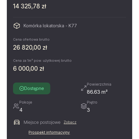
14 325,78 zł
Komórka lokatorska - K77
Cena ofertowa brutto
26 820,00 zł
Cena za 1m² pow. użytkowej brutto
6 000,00 zł
Powierzchnia
Dostępne
86.63 m²
Pokoje
Piętro
4
3
Miejsce postojowe
Zobacz
Prospekt informacyjny