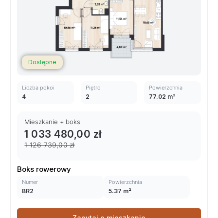
Dostępne
Liczba pokoi
Piętro
Powierzchnia
4
2
77.02 m²
Mieszkanie + boks
1 033 480,00 zł
1 126 739,00 zł
Boks rowerowy
Numer
Powierzchnia
BR2
5.37 m²
Zapytaj o mieszkanie