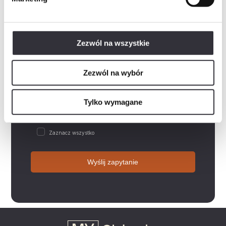
Wiadomość
Zezwól na wszystkie
Rozwiń
Wyrażam zgodę na przetwarzanie danych osobowych w postaci imienia i nazwiska, adresu e-mail,…
Zezwól na wybór
Rozwiń
Wyrażam zgodę na przetwarzanie przez „Mill-Yon I Sp. z o.o.”, podanych przeze mnie w…
Rozwiń
Wyrażam zgodę na otrzymywanie informacji handlowych drogą elektroniczną od „Mill-Yon I Sp. z…
Tylko wymagane
Rozwiń
Zapoznałem/am się z polityką prywatności, która zawiera m.in. następujące informacje:-…
Zaznacz wszystko
Wyślij zapytanie