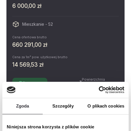
6 000,00 zł
Mieszkanie - 52
Cena ofertowa brutto
660 291,00 zł
Cena za 1m² pow. użytkowej brutto
14 569,53 zł
Powierzchnia
Dostępne
3.90 m²
Piętro
Pokoje
0
Zgoda
Szczegóły
O plikach cookies
Miejsce postojowe
Zobacz
Prospekt informacyjny
Niniejsza strona korzysta z plików cookie