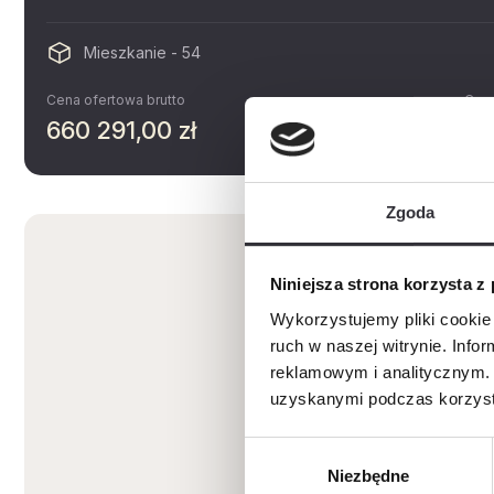
Mieszkanie - 54
Cena ofertowa brutto
Cena
660 291,00 zł
14
Zgoda
Niniejsza strona korzysta z
Wykorzystujemy pliki cookie 
ruch w naszej witrynie. Inf
reklamowym i analitycznym. 
uzyskanymi podczas korzysta
Wybór
Niezbędne
zgody