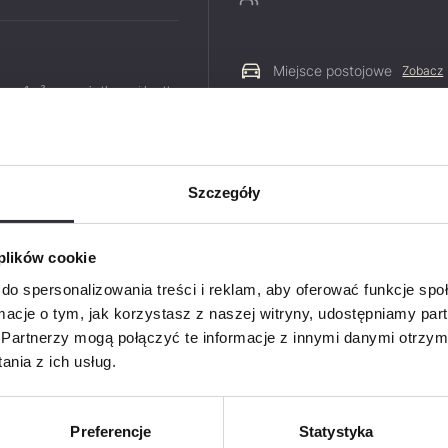
Miejsce postojowe
Zobacz
 za 1m² pow. użytkowej brutto
 569,53 zł
Szczegóły
Zapyt
PDF
 plików cookie
Imię i na
do spersonalizowania treści i reklam, aby oferować funkcje sp
ormacje o tym, jak korzystasz z naszej witryny, udostępniamy p
Partnerzy mogą połączyć te informacje z innymi danymi otrzym
nia z ich usług.
Telefon
Preferencje
Statystyka
E-mail