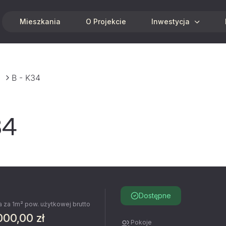
Mieszkania
O Projekcie
Inwestycja
B - K34
34
Dostępne
 za 1m² pow. użytkowej brutto
000,00 zł
Pokoje