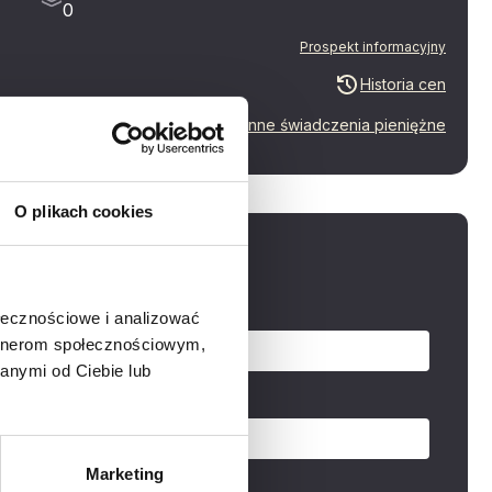
0
Prospekt informacyjny
Historia cen
Inne świadczenia pieniężne
O plikach cookies
aj o mieszkanie
zwisko
ołecznościowe i analizować
artnerom społecznościowym,
anymi od Ciebie lub
Marketing