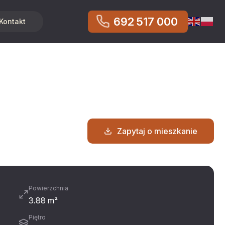
692 517 000
Kontakt
Zapytaj o mieszkanie
Powierzchnia
3.88 m²
Piętro