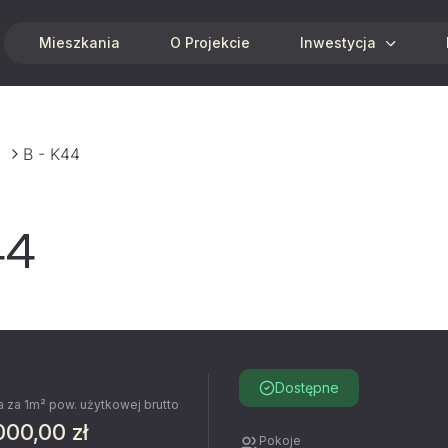
Mieszkania
O Projekcie
Inwestycja
B - K44
44
Dostępne
 za 1m² pow. użytkowej brutto
000,00 zł
Pokoje