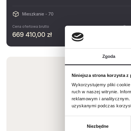
Mieszkanie - 70
Cena ofertowa brutto
Cena
669 410,00 zł
14
Zgoda
Niniejsza strona korzysta z
Wykorzystujemy pliki cookie 
ruch w naszej witrynie. Inf
reklamowym i analitycznym. 
uzyskanymi podczas korzysta
Wybór
Niezbędne
zgody