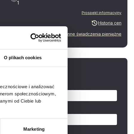
1
Prospekt informacyjny
Historia cen
Inne świadczenia pieniężne
O plikach cookies
aj o mieszkanie
zwisko
ołecznościowe i analizować
artnerom społecznościowym,
anymi od Ciebie lub
Marketing