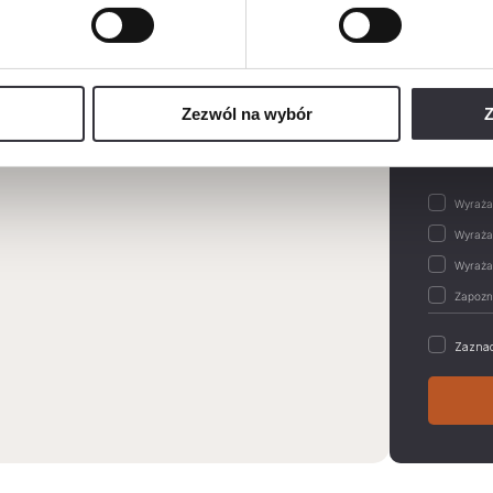
Wiadom
Zezwól na wybór
Z
Zaznac