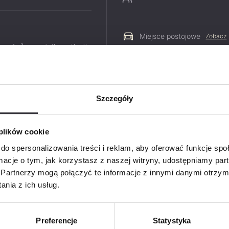
Miejsce postojowe
Zobacz
 za 1m² pow. użytkowej brutto
 780,53 zł
Szczegóły
Zapyt
PDF
 plików cookie
Imię i na
do spersonalizowania treści i reklam, aby oferować funkcje sp
ormacje o tym, jak korzystasz z naszej witryny, udostępniamy p
Partnerzy mogą połączyć te informacje z innymi danymi otrzym
nia z ich usług.
Telefon
Preferencje
Statystyka
E-mail