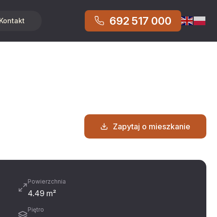
692 517 000
Kontakt
Zapytaj o mieszkanie
Powierzchnia
4.49 m²
Piętro