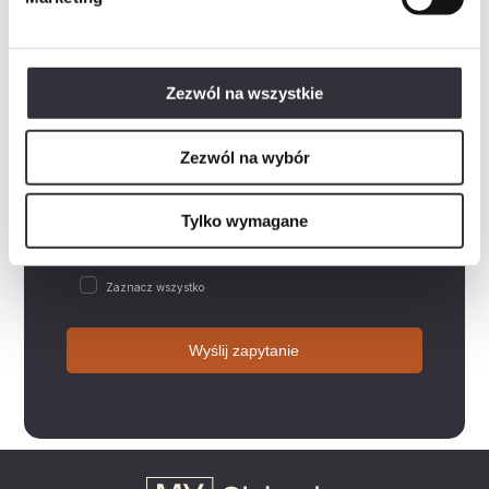
Wiadomość
Zezwól na wszystkie
Rozwiń
Wyrażam zgodę na przetwarzanie danych osobowych w postaci imienia i nazwiska, adresu e-mail,…
Zezwól na wybór
Rozwiń
Wyrażam zgodę na przetwarzanie przez „Mill-Yon I Sp. z o.o.”, podanych przeze mnie w…
Rozwiń
Wyrażam zgodę na otrzymywanie informacji handlowych drogą elektroniczną od „Mill-Yon I Sp. z…
Tylko wymagane
Rozwiń
Zapoznałem/am się z polityką prywatności, która zawiera m.in. następujące informacje:-…
Zaznacz wszystko
Wyślij zapytanie