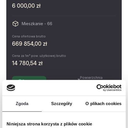
6 000,00 zł
Mieszkanie - 66
Cena ofertowa brutto
669 854,00 zł
Cena za 1m² pow. użytkowej brutto
14 780,54 zł
Powierzchnia
Dostępne
4.43 m²
Piętro
Pokoje
1
Zgoda
Szczegóły
O plikach cookies
Miejsce postojowe
Zobacz
Prospekt informacyjny
Niniejsza strona korzysta z plików cookie