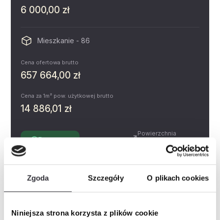
6 000,00 zł
Mieszkanie - 86
Cena ofertowa brutto
657 664,00 zł
Cena za 1m² pow. użytkowej brutto
14 886,01 zł
Powierzchnia
Dostępne
4.90 m²
Piętro
Pokoje
2
Zgoda
Szczegóły
O plikach cookies
Miejsce postojowe
Zobacz
Prospekt informacyjny
Niniejsza strona korzysta z plików cookie