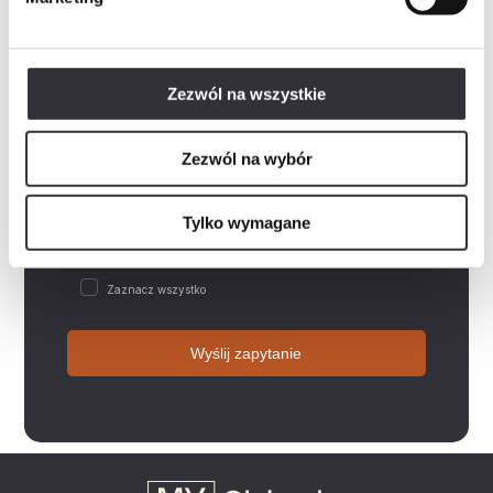
Wiadomość
Zezwól na wszystkie
Rozwiń
Wyrażam zgodę na przetwarzanie danych osobowych w postaci imienia i nazwiska, adresu e-mail,…
Zezwól na wybór
Rozwiń
Wyrażam zgodę na przetwarzanie przez „Mill-Yon I Sp. z o.o.”, podanych przeze mnie w…
Rozwiń
Wyrażam zgodę na otrzymywanie informacji handlowych drogą elektroniczną od „Mill-Yon I Sp. z…
Tylko wymagane
Rozwiń
Zapoznałem/am się z polityką prywatności, która zawiera m.in. następujące informacje:-…
Zaznacz wszystko
Wyślij zapytanie