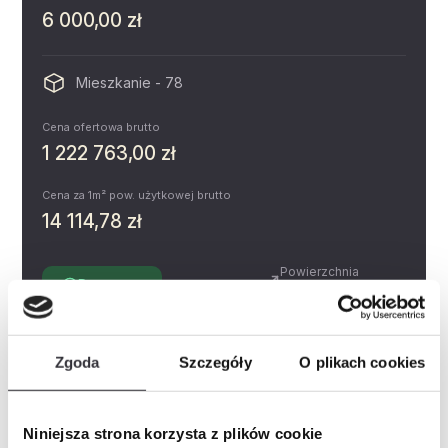
6 000,00 zł
Mieszkanie - 78
Cena ofertowa brutto
1 222 763,00 zł
Cena za 1m² pow. użytkowej brutto
14 114,78 zł
Powierzchnia
Dostępne
4.47 m²
Piętro
Pokoje
2
Zgoda
Szczegóły
O plikach cookies
Miejsce postojowe
Zobacz
Prospekt informacyjny
Niniejsza strona korzysta z plików cookie