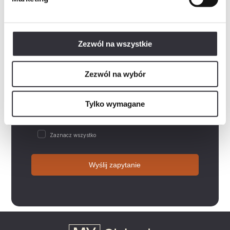
Wiadomość
Zezwól na wszystkie
Rozwiń
Wyrażam zgodę na przetwarzanie danych osobowych w postaci imienia i nazwiska, adresu e-mail,…
Zezwól na wybór
Rozwiń
Wyrażam zgodę na przetwarzanie przez „Mill-Yon I Sp. z o.o.”, podanych przeze mnie w…
Rozwiń
Wyrażam zgodę na otrzymywanie informacji handlowych drogą elektroniczną od „Mill-Yon I Sp. z…
Tylko wymagane
Rozwiń
Zapoznałem/am się z polityką prywatności, która zawiera m.in. następujące informacje:-…
Zaznacz wszystko
Wyślij zapytanie