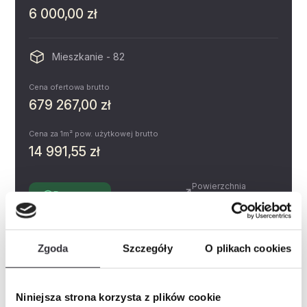
6 000,00 zł
Mieszkanie - 82
Cena ofertowa brutto
679 267,00 zł
Cena za 1m² pow. użytkowej brutto
14 991,55 zł
Powierzchnia
Dostępne
3.76 m²
Piętro
Pokoje
2
Zgoda
Szczegóły
O plikach cookies
Miejsce postojowe
Zobacz
Prospekt informacyjny
Niniejsza strona korzysta z plików cookie