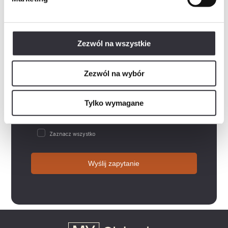
Wiadomość
Zezwól na wszystkie
Rozwiń
Wyrażam zgodę na przetwarzanie danych osobowych w postaci imienia i nazwiska, adresu e-mail,…
Zezwól na wybór
Rozwiń
Wyrażam zgodę na przetwarzanie przez „Mill-Yon I Sp. z o.o.”, podanych przeze mnie w…
Rozwiń
Wyrażam zgodę na otrzymywanie informacji handlowych drogą elektroniczną od „Mill-Yon I Sp. z…
Tylko wymagane
Rozwiń
Zapoznałem/am się z polityką prywatności, która zawiera m.in. następujące informacje:-…
Zaznacz wszystko
Wyślij zapytanie