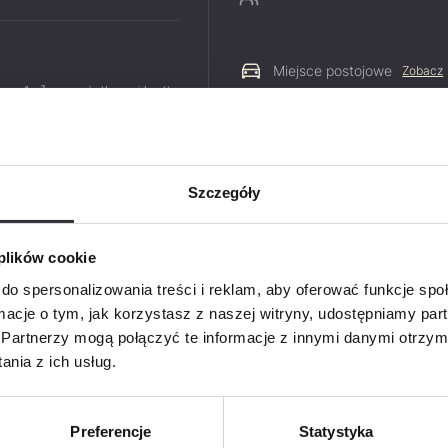
Miejsce postojowe
Zobacz
 za 1m² pow. użytkowej brutto
 202,54 zł
Szczegóły
Zapyt
PDF
 plików cookie
Imię i na
do spersonalizowania treści i reklam, aby oferować funkcje sp
ormacje o tym, jak korzystasz z naszej witryny, udostępniamy p
Partnerzy mogą połączyć te informacje z innymi danymi otrzym
nia z ich usług.
Telefon
Preferencje
Statystyka
E-mail