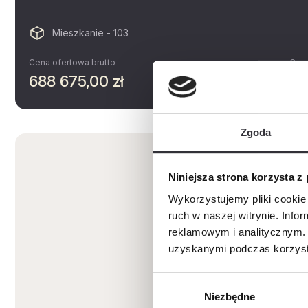
Mieszkanie - 103
Cena ofertowa brutto
Cena
688 675,00 zł
15
Zgoda
Niniejsza strona korzysta z
Wykorzystujemy pliki cookie 
ruch w naszej witrynie. Inf
reklamowym i analitycznym. 
uzyskanymi podczas korzysta
Wybór
Niezbędne
zgody