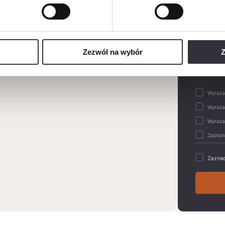
Wiadom
Zezwól na wybór
Z
Zaznac