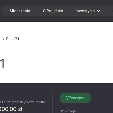
Mieszkania
O Projekcie
Inwestycja
B - K71
1
Dostępne
 za 1m² pow. użytkowej brutto
000,00 zł
Pokoje