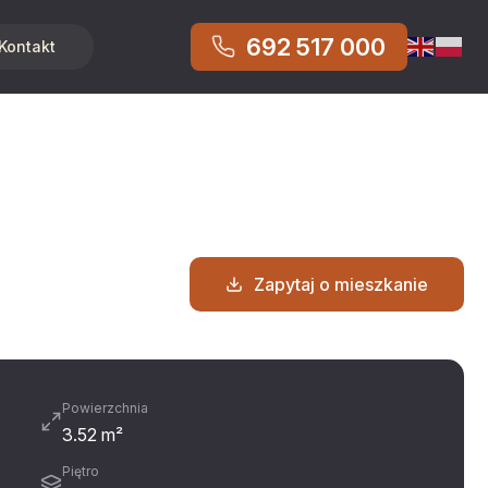
692 517 000
Kontakt
Zapytaj o mieszkanie
Powierzchnia
3.52 m²
Piętro