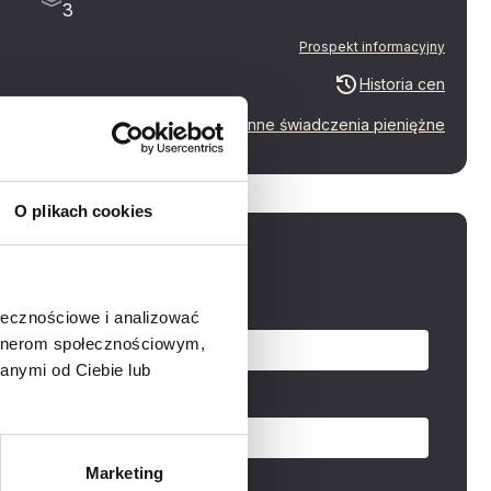
3
Prospekt informacyjny
Historia cen
Inne świadczenia pieniężne
O plikach cookies
aj o mieszkanie
zwisko
ołecznościowe i analizować
artnerom społecznościowym,
anymi od Ciebie lub
Marketing