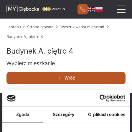
Jesteś tu:
Strona główna
Wyszukiwarka mieszkań
Budynek A, piętro 4
Budynek A, piętro 4
Wybierz mieszkanie
Wróć
Zaznacz kryteria, jakie ma spełniać Twoje mieszkanie
Zgoda
Szczegóły
O plikach cookies
Liczba pokoi
2
3
4