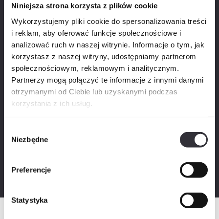
Niniejsza strona korzysta z plików cookie
Piętro
Wykorzystujemy pliki cookie do spersonalizowania treści
i reklam, aby oferować funkcje społecznościowe i
0
1
2
3
4
analizować ruch w naszej witrynie. Informacje o tym, jak
korzystasz z naszej witryny, udostępniamy partnerom
Dodatkowe
społecznościowym, reklamowym i analitycznym.
Promocje
Partnerzy mogą połączyć te informacje z innymi danymi
otrzymanymi od Ciebie lub uzyskanymi podczas
Cena (zł)
korzystania z ich usług.
Wybór
Niezbędne
Powierzchnia (m²)
zgody
Preferencje
Statystyka