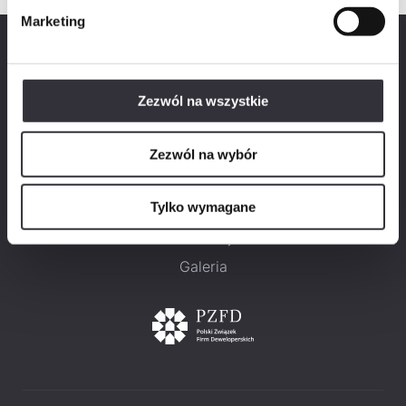
Marketing
Zezwól na wszystkie
Mieszkania
Zezwól na wybór
Kontakt
O projekcie
Tylko wymagane
Lokalizacja
Galeria