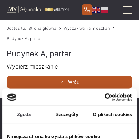
Jesteś tu:
Strona główna
Wyszukiwarka mieszkań
Budynek A, parter
Budynek A, parter
Wybierz mieszkanie
Wróć
Zaznacz kryteria, jakie ma spełniać Twoje mieszkanie
Zgoda
Szczegóły
O plikach cookies
Liczba pokoi
Niniejsza strona korzysta z plików cookie
2
3
4