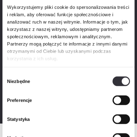
Wykorzystujemy pliki cookie do spersonalizowania treści
Piętro
i reklam, aby oferować funkcje społecznościowe i
analizować ruch w naszej witrynie. Informacje o tym, jak
0
1
2
3
4
korzystasz z naszej witryny, udostępniamy partnerom
Dodatkowe
społecznościowym, reklamowym i analitycznym.
Partnerzy mogą połączyć te informacje z innymi danymi
Promocje
otrzymanymi od Ciebie lub uzyskanymi podczas
Cena (zł)
korzystania z ich usług.
Wybór
Niezbędne
zgody
Powierzchnia (m²)
Preferencje
Statystyka