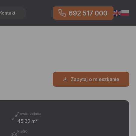
692 517 000
Kontakt
Zapytaj o mieszkanie
Powierzchnia
45.32 m²
Piętro