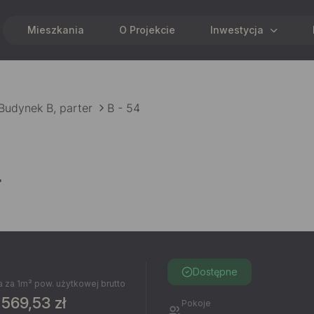
Mieszkania
O Projekcie
Inwestycja
Budynek B, parter
B - 54
4
Dostępne
 za 1m² pow. użytkowej brutto
 569,53 zł
Pokoje