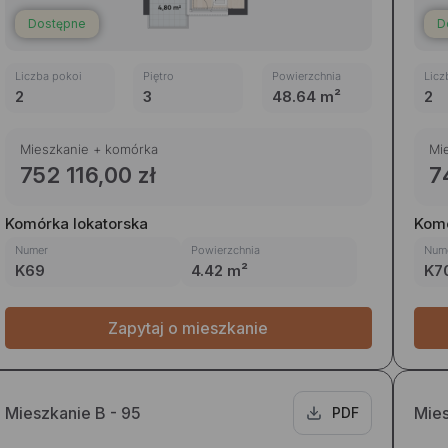
Dostępne
D
Liczba pokoi
Piętro
Powierzchnia
Licz
2
3
48.64 m²
2
Mieszkanie + komórka
Mi
752 116,00 zł
7
Komórka lokatorska
Komó
Numer
Powierzchnia
Num
K69
4.42 m²
K7
Zapytaj o mieszkanie
Mieszkanie B - 95
Mies
PDF