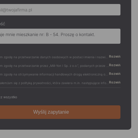
ość
Rozwiń
Wyrażam zgodę na przetwarzanie danych osobowych w postaci imienia i nazwiska, adresu e-mail,…
Rozwiń
Wyrażam zgodę na przetwarzanie przez „Mill-Yon I Sp. z o.o.”, podanych przeze mnie w…
Rozwiń
Wyrażam zgodę na otrzymywanie informacji handlowych drogą elektroniczną od „Mill-Yon I Sp. z…
Rozwiń
Zapoznałem/am się z polityką prywatności, która zawiera m.in. następujące informacje:-…
z wszystko
Wyślij zapytanie