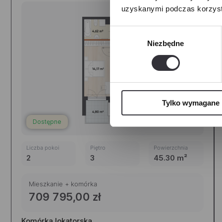
uzyskanymi podczas korzysta
Wybór
Niezbędne
zgody
Tylko wymagane
Dostępne
Liczba pokoi
Piętro
Powierzchnia
2
3
45.30 m²
Mieszkanie + komórka
709 795,00 zł
Komórka lokatorska