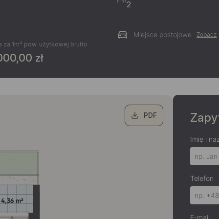
2
Miejsce postojowe
Zobacz
 za 1m² pow. użytkowej brutto
000,00 zł
Zapyt
PDF
Imię i na
Telefon
E-mail