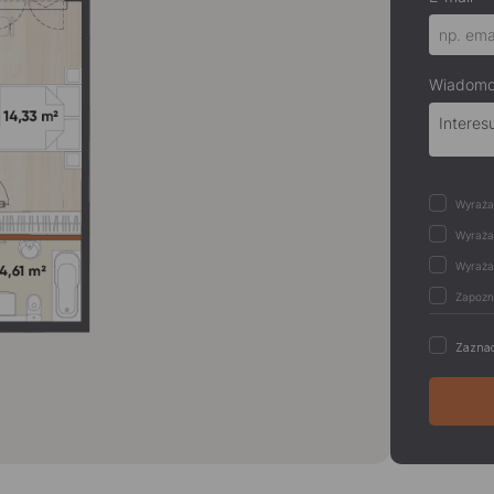
Wiadom
Zaznac