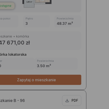
ostępne
ba pokoi
Piętro
Powierzchnia
3
48.37 m²
eszkanie + komórka
47 671,00 zł
rka lokatorska
er
Powierzchnia
0
3.50 m²
Zapytaj o mieszkanie
zkanie B - 96
PDF