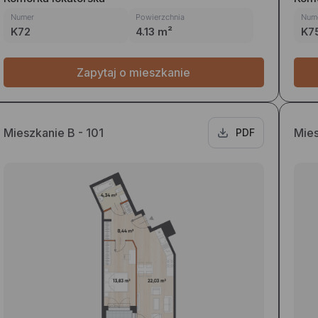
Numer
Powierzchnia
Num
K72
4.13 m²
K7
Zapytaj o mieszkanie
Mieszkanie B - 101
Mies
PDF