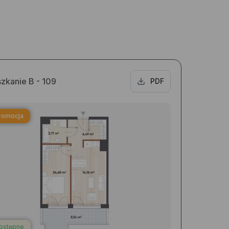
zkanie B - 109
PDF
romocja
ostępne