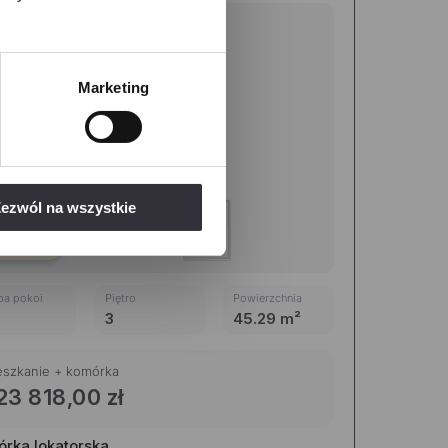
Marketing
lefonu w formacie E164
ezwól na wszystkie
ostępne
ba pokoi
Piętro
Powierzchnia
3
45.29 m²
eszkanie + komórka
23 818,00 zł
rka lokatorska