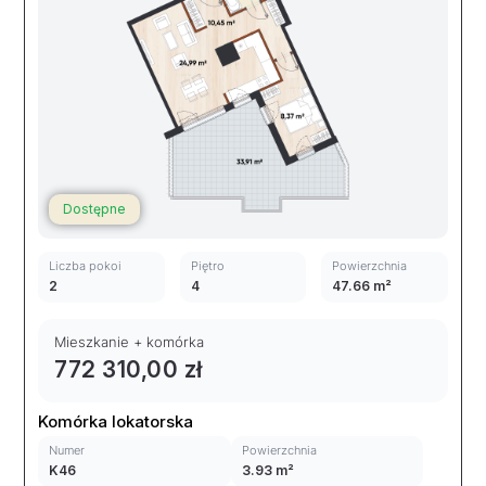
Dostępne
Liczba pokoi
Piętro
Powierzchnia
2
4
47.66 m²
Mieszkanie + komórka
772 310,00 zł
Komórka lokatorska
Numer
Powierzchnia
K46
3.93 m²