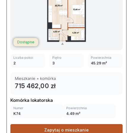
Dostępne
Liczba pokoi
Piętro
Powierzchnia
2
3
45.29 m²
Mieszkanie + komórka
715 462,00 zł
Komórka lokatorska
Numer
Powierzchnia
K74
4.49 m²
Zapytaj o mieszkanie