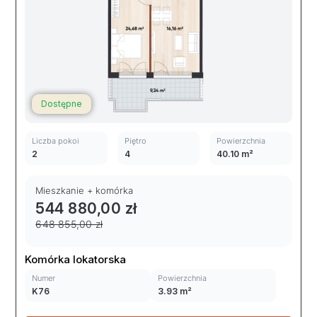
Dostępne
Liczba pokoi
Piętro
Powierzchnia
2
4
40.10 m²
Mieszkanie + komórka
544 880,00 zł
648 855,00 zł
Komórka lokatorska
Numer
Powierzchnia
K76
3.93 m²