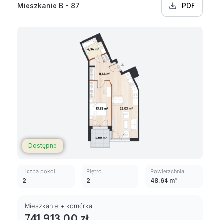
Mieszkanie B - 87
PDF
Dostępne
Liczba pokoi
Piętro
Powierzchnia
2
2
48.64 m²
Mieszkanie + komórka
741 913,00 zł