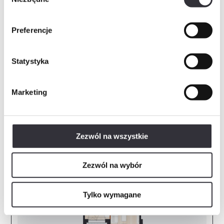
zgody
Komórka lokatorska
Numer
Powierzchnia
Preferencje
K69
4.42 m²
Statystyka
Zapytaj o mieszkanie
Marketing
Mieszkanie B - 102
PDF
Zezwól na wszystkie
Zezwól na wybór
Tylko wymagane