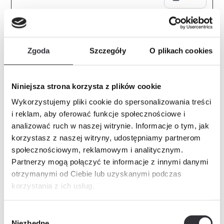
Zgoda
Szczegóły
O plikach cookies
Niniejsza strona korzysta z plików cookie
Wykorzystujemy pliki cookie do spersonalizowania treści
i reklam, aby oferować funkcje społecznościowe i
analizować ruch w naszej witrynie. Informacje o tym, jak
korzystasz z naszej witryny, udostępniamy partnerom
Dostępne
społecznościowym, reklamowym i analitycznym.
Partnerzy mogą połączyć te informacje z innymi danymi
Liczba pokoi
Piętro
Powierzchnia
otrzymanymi od Ciebie lub uzyskanymi podczas
2
3
48.64 m²
korzystania z ich usług.
Mieszkanie + komórka
752 116,00 zł
Wybór
Niezbędne