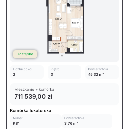
Dostępne
Liczba pokoi
Piętro
Powierzchnia
2
3
45.32 m²
Mieszkanie + komórka
711 539,00 zł
Komórka lokatorska
Numer
Powierzchnia
K81
3.76 m²