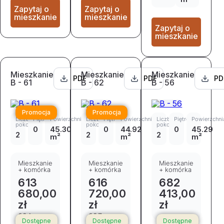
Zapytaj o
Zapytaj o
mieszkanie
mieszkanie
Zapytaj o
mieszkanie
Mieszkanie
Mieszkanie
Mieszkanie
PDF
PDF
PD
B - 61
B - 62
B - 56
Promocja
Promocja
Liczba
Piętro
Powierzchnia
Liczba
Piętro
Powierzchnia
Liczba
Piętro
Powierzchni
pokoi
pokoi
pokoi
0
45.30
0
44.92
0
45.29
2
2
2
m²
m²
m²
Mieszkanie
Mieszkanie
Mieszkanie
+ komórka
+ komórka
+ komórka
613
616
682
680,00
720,00
413,00
zł
zł
zł
684
687
Dostępne
Dostępne
Dostępne
780,00 zł
223,00 zł