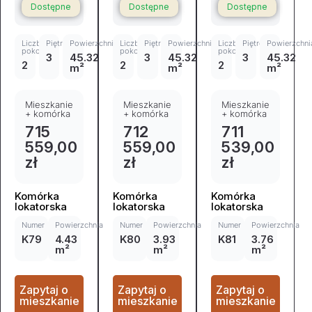
Dostępne
Dostępne
Dostępne
Liczba
Piętro
Powierzchnia
Liczba
Piętro
Powierzchnia
Liczba
Piętro
Powierzchni
pokoi
pokoi
pokoi
3
45.32
3
45.32
3
45.32
2
2
2
m²
m²
m²
Mieszkanie
Mieszkanie
Mieszkanie
+ komórka
+ komórka
+ komórka
715
712
711
559,00
559,00
539,00
zł
zł
zł
Komórka
Komórka
Komórka
lokatorska
lokatorska
lokatorska
Numer
Powierzchnia
Numer
Powierzchnia
Numer
Powierzchnia
K79
4.43
K80
3.93
K81
3.76
m²
m²
m²
Zapytaj o
Zapytaj o
Zapytaj o
mieszkanie
mieszkanie
mieszkanie