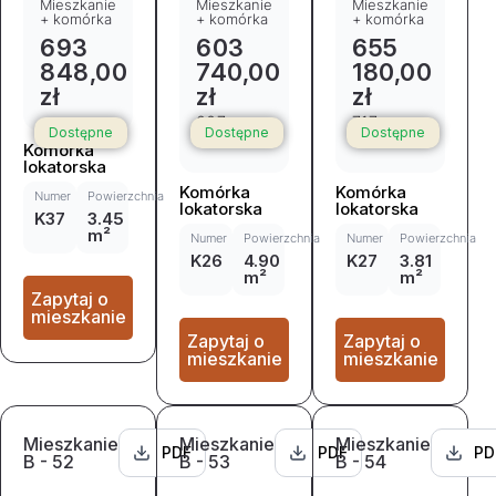
Mieszkanie
Mieszkanie
Mieszkanie
+ komórka
+ komórka
+ komórka
693
603
655
848,00
740,00
180,00
zł
zł
zł
667
717
Dostępne
Dostępne
Dostępne
373,00 zł
667,00 zł
Komórka
lokatorska
Komórka
Komórka
Numer
Powierzchnia
lokatorska
lokatorska
K37
3.45
m²
Numer
Powierzchnia
Numer
Powierzchnia
K26
4.90
K27
3.81
m²
m²
Zapytaj o
mieszkanie
Zapytaj o
Zapytaj o
mieszkanie
mieszkanie
Mieszkanie
Mieszkanie
Mieszkanie
PDF
PDF
PD
B - 52
B - 53
B - 54