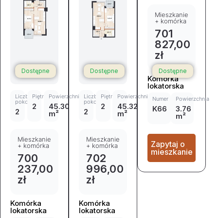
Mieszkanie
+ komórka
701
827,00
zł
Dostępne
Dostępne
Dostępne
Komórka
lokatorska
Liczba
Piętro
Powierzchnia
Liczba
Piętro
Powierzchnia
Numer
Powierzchnia
pokoi
pokoi
2
45.30
2
45.32
K66
3.76
2
2
m²
m²
m²
Mieszkanie
Mieszkanie
Zapytaj o
+ komórka
+ komórka
mieszkanie
700
702
237,00
996,00
zł
zł
Komórka
Komórka
lokatorska
lokatorska