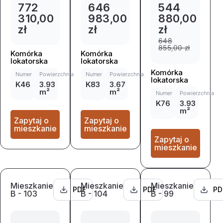
772
646
544
310,00
983,00
880,00
zł
zł
zł
648
855,00 zł
Komórka
Komórka
lokatorska
lokatorska
Komórka
Numer
Powierzchnia
Numer
Powierzchnia
lokatorska
K46
3.93
K83
3.67
m²
m²
Numer
Powierzchnia
K76
3.93
m²
Zapytaj o
Zapytaj o
mieszkanie
mieszkanie
Zapytaj o
mieszkanie
Mieszkanie
Mieszkanie
Mieszkanie
PDF
PDF
PD
B - 103
B - 104
B - 99