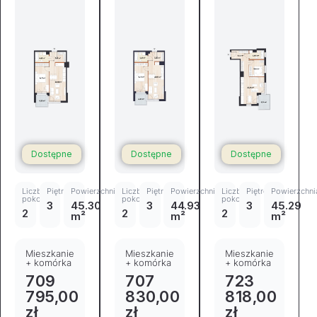
Dostępne
Dostępne
Dostępne
Liczba
Piętro
Powierzchnia
Liczba
Piętro
Powierzchnia
Liczba
Piętro
Powierzchni
pokoi
pokoi
pokoi
3
45.30
3
44.93
3
45.29
2
2
2
m²
m²
m²
Mieszkanie
Mieszkanie
Mieszkanie
+ komórka
+ komórka
+ komórka
709
707
723
795,00
830,00
818,00
zł
zł
zł