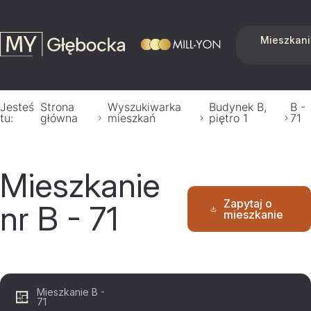
Mieszkani
Jesteś
Strona
Wyszukiwarka
Budynek B,
B -
tu:
główna
mieszkań
piętro 1
71
Mieszkanie
Zapytaj o
nr B - 71
mieszkanie
Mieszkanie B -
71