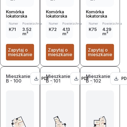
Komórka
Komórka
Komórka
lokatorska
lokatorska
lokatorska
Numer
Powierzchnia
Numer
Powierzchnia
Numer
Powierzchnia
K71
3.52
K72
4.13
K75
4.29
m²
m²
m²
Zapytaj o
Zapytaj o
Zapytaj o
mieszkanie
mieszkanie
mieszkanie
Mieszkanie
Mieszkanie
Mieszkanie
PDF
PDF
PD
B - 100
B - 101
B - 102