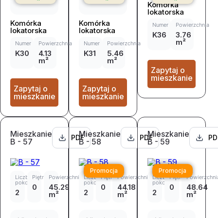
Komórka
lokatorska
Komórka
Komórka
Numer
Powierzchnia
lokatorska
lokatorska
K36
3.76
m²
Numer
Powierzchnia
Numer
Powierzchnia
K30
4.13
K31
5.46
m²
m²
Zapytaj o
mieszkanie
Zapytaj o
Zapytaj o
mieszkanie
mieszkanie
Mieszkanie
Mieszkanie
Mieszkanie
PDF
PDF
PD
B - 57
B - 58
B - 59
Promocja
Promocja
Liczba
Piętro
Powierzchnia
Liczba
Piętro
Powierzchnia
Liczba
Piętro
Powierzchni
pokoi
pokoi
pokoi
0
45.29
0
44.18
0
48.64
2
2
2
m²
m²
m²