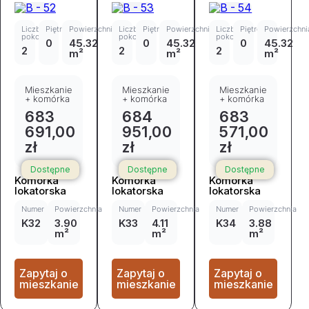
Liczba
Piętro
Powierzchnia
Liczba
Piętro
Powierzchnia
Liczba
Piętro
Powierzchni
pokoi
pokoi
pokoi
0
45.32
0
45.32
0
45.32
2
2
2
m²
m²
m²
Mieszkanie
Mieszkanie
Mieszkanie
+ komórka
+ komórka
+ komórka
683
684
683
691,00
951,00
571,00
zł
zł
zł
Dostępne
Dostępne
Dostępne
Komórka
Komórka
Komórka
lokatorska
lokatorska
lokatorska
Numer
Powierzchnia
Numer
Powierzchnia
Numer
Powierzchnia
K32
3.90
K33
4.11
K34
3.88
m²
m²
m²
Zapytaj o
Zapytaj o
Zapytaj o
mieszkanie
mieszkanie
mieszkanie