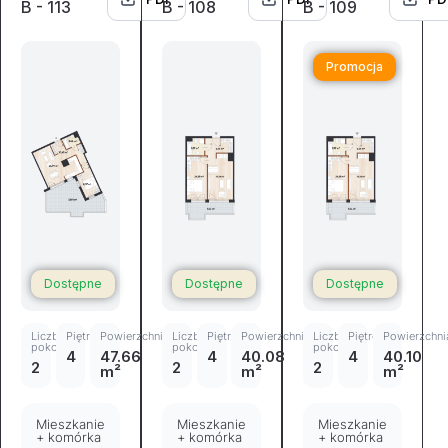
B - 113
B - 108
B - 109
Promocja
Dostępne
Dostępne
Dostępne
Liczba
Piętro
Powierzchnia
Liczba
Piętro
Powierzchnia
Liczba
Piętro
Powierzchni
pokoi
pokoi
pokoi
4
47.66
4
40.08
4
40.10
2
2
2
m²
m²
m²
Mieszkanie
Mieszkanie
Mieszkanie
+ komórka
+ komórka
+ komórka