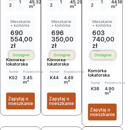
1
45.32
1
45.29
1
44.18
2
2
2
m²
m²
m²
Mieszkanie
Mieszkanie
Mieszkanie
+ komórka
+ komórka
+ komórka
690
696
603
554,00
350,00
740,00
zł
zł
zł
677
Dostępne
Dostępne
Dostępne
742,00 zł
Komórka
Komórka
lokatorska
lokatorska
Komórka
Numer
Powierzchnia
Numer
Powierzchnia
lokatorska
K52
3.45
K44
4.49
m²
m²
Numer
Powierzchnia
K38
4.90
m²
Zapytaj o
Zapytaj o
mieszkanie
mieszkanie
Zapytaj o
mieszkanie