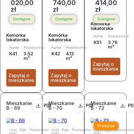
020,00
740,00
414,00
zł
zł
zł
690
688
Dostępne
Dostępne
Dostępne
678,00 zł
722,00 zł
Komórka
lokatorska
Komórka
Komórka
Numer
Powierzchnia
lokatorska
lokatorska
K51
3.76
m²
Numer
Powierzchnia
Numer
Powierzchnia
K41
3.52
K42
4.13
m²
m²
Zapytaj o
mieszkanie
Zapytaj o
Zapytaj o
mieszkanie
mieszkanie
Mieszkanie
Mieszkanie
Mieszkanie
PDF
PDF
PD
B - 69
B - 70
B - 72
Promocja
Liczba
Piętro
Powierzchnia
Liczba
Piętro
Powierzchnia
Liczba
Piętro
Powierzchni
pokoi
pokoi
pokoi