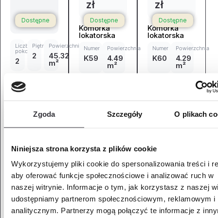
zł
zł
Dostępne
Dostępne
Dostępne
Komórka
Komórka
lokatorska
lokatorska
Liczba
Piętro
Powierzchnia
Numer
Powierzchnia
Numer
Powierzchnia
pokoi
2
45.32
K59
4.49
K60
4.29
2
m²
m²
m²
Mieszkanie
Zapytaj o
Zapytaj o
+ komórka
mieszkanie
mieszkanie
700
Zgoda
Szczegóły
O plikach co
116,00
zł
Niniejsza strona korzysta z plików cookie
Komórka
lokatorska
Wykorzystujemy pliki cookie do spersonalizowania treści i r
Numer
Powierzchnia
aby oferować funkcje społecznościowe i analizować ruch w
K67
3.45
naszej witrynie. Informacje o tym, jak korzystasz z naszej wi
m²
udostępniamy partnerom społecznościowym, reklamowym i
analitycznym. Partnerzy mogą połączyć te informacje z inn