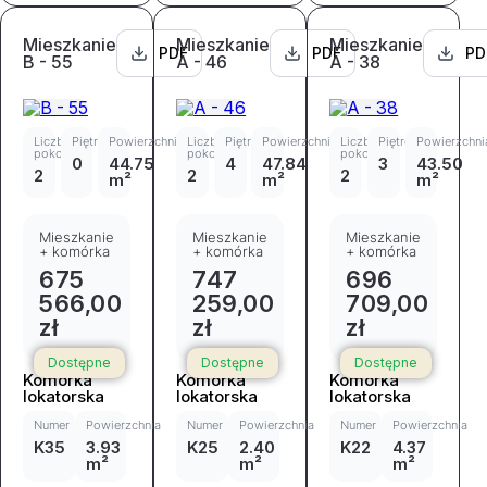
Mieszkanie
Mieszkanie
Mieszkanie
PDF
PDF
PD
B - 55
A - 46
A - 38
Liczba
Piętro
Powierzchnia
Liczba
Piętro
Powierzchnia
Liczba
Piętro
Powierzchni
pokoi
pokoi
pokoi
0
44.75
4
47.84
3
43.50
2
2
2
m²
m²
m²
Mieszkanie
Mieszkanie
Mieszkanie
+ komórka
+ komórka
+ komórka
675
747
696
566,00
259,00
709,00
zł
zł
zł
Dostępne
Dostępne
Dostępne
Komórka
Komórka
Komórka
lokatorska
lokatorska
lokatorska
Numer
Powierzchnia
Numer
Powierzchnia
Numer
Powierzchnia
K35
3.93
K25
2.40
K22
4.37
m²
m²
m²