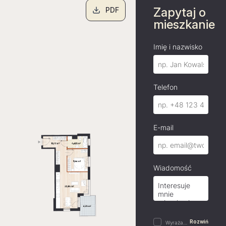
Zapytaj o
PDF
mieszkanie
Imię i nazwisko
Telefon
E-mail
Wiadomość
Rozwiń
Wyrażam zgodę na przetwarzanie danych osobowych w postaci imienia i nazwiska, adresu e-mail,…