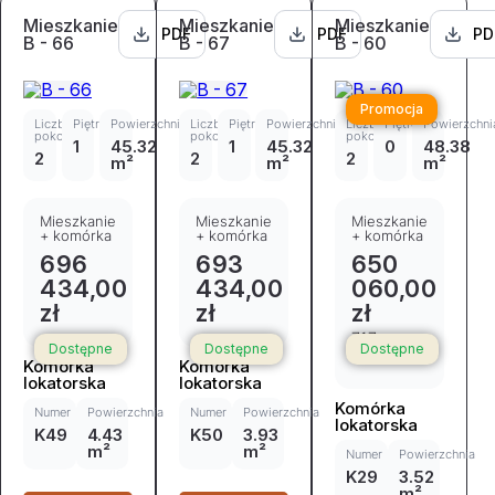
Mieszkanie
Mieszkanie
Mieszkanie
PDF
PDF
PD
B - 66
B - 67
B - 60
Promocja
Liczba
Piętro
Powierzchnia
Liczba
Piętro
Powierzchnia
Liczba
Piętro
Powierzchni
pokoi
pokoi
pokoi
1
45.32
1
45.32
0
48.38
2
2
2
m²
m²
m²
Mieszkanie
Mieszkanie
Mieszkanie
+ komórka
+ komórka
+ komórka
696
693
650
434,00
434,00
060,00
zł
zł
zł
717
Dostępne
Dostępne
Dostępne
317,00 zł
Komórka
Komórka
lokatorska
lokatorska
Komórka
Numer
Powierzchnia
Numer
Powierzchnia
lokatorska
K49
4.43
K50
3.93
m²
m²
Numer
Powierzchnia
K29
3.52
m²