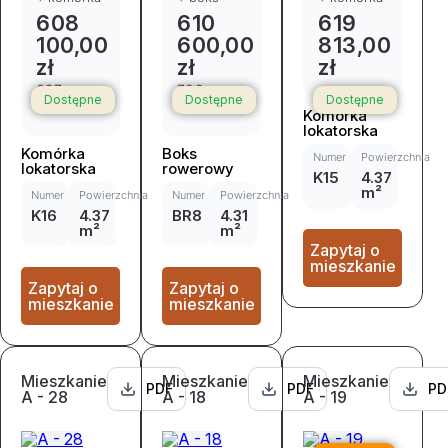
608
610
619
100,00
600,00
813,00
zł
zł
zł
697
700
Dostępne
Dostępne
Dostępne
241,00 zł
179,00 zł
Komórka
lokatorska
Komórka
Boks
Numer
Powierzchnia
lokatorska
rowerowy
K15
4.37
m²
Numer
Powierzchnia
Numer
Powierzchnia
K16
4.37
BR8
4.31
m²
m²
Zapytaj o
mieszkanie
Zapytaj o
Zapytaj o
mieszkanie
mieszkanie
Mieszkanie
Mieszkanie
Mieszkanie
PDF
PDF
PD
A - 28
A - 18
A - 19