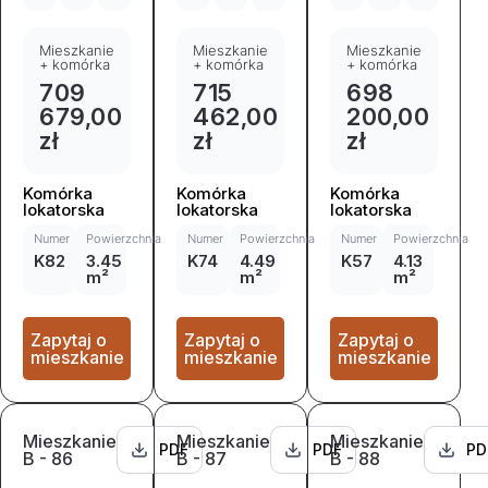
Mieszkanie
Mieszkanie
Mieszkanie
+ komórka
+ komórka
+ komórka
709
715
698
679,00
462,00
200,00
zł
zł
zł
Komórka
Komórka
Komórka
lokatorska
lokatorska
lokatorska
Numer
Powierzchnia
Numer
Powierzchnia
Numer
Powierzchnia
K82
3.45
K74
4.49
K57
4.13
m²
m²
m²
Zapytaj o
Zapytaj o
Zapytaj o
mieszkanie
mieszkanie
mieszkanie
Mieszkanie
Mieszkanie
Mieszkanie
PDF
PDF
PD
B - 86
B - 87
B - 88