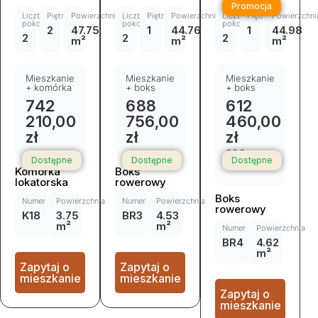
Promocja
Liczba
Piętro
Powierzchnia
Liczba
Piętro
Powierzchnia
Liczba
Piętro
Powierzchni
pokoi
pokoi
pokoi
2
47.75
1
44.76
1
44.98
2
2
2
m²
m²
m²
Mieszkanie
Mieszkanie
Mieszkanie
+ komórka
+ boks
+ boks
742
688
612
210,00
756,00
460,00
zł
zł
zł
692
Dostępne
Dostępne
Dostępne
548,00 zł
Komórka
Boks
lokatorska
rowerowy
Boks
Numer
Powierzchnia
Numer
Powierzchnia
rowerowy
K18
3.75
BR3
4.53
m²
m²
Numer
Powierzchnia
BR4
4.62
m²
Zapytaj o
Zapytaj o
mieszkanie
mieszkanie
Zapytaj o
mieszkanie