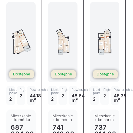
Dostępne
Dostępne
Dostępne
Liczba
Piętro
Powierzchnia
Liczba
Piętro
Powierzchnia
Liczba
Piętro
Powierzchni
pokoi
pokoi
pokoi
2
44.18
2
48.64
2
48.38
2
2
2
m²
m²
m²
Mieszkanie
Mieszkanie
Mieszkanie
+ komórka
+ komórka
+ komórka
687
741
737