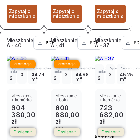
Zapytaj o
Zapytaj o
Zapytaj o
mieszkanie
mieszkanie
mieszkanie
Mieszkanie
Mieszkanie
Mieszkanie
PDF
PDF
PD
A - 40
A - 41
A - 37
Promocja
Promocja
Liczba
Piętro
Powierzchnia
Liczba
Piętro
Powierzchnia
Liczba
Piętro
Powierzchni
pokoi
pokoi
pokoi
3
44.76
3
44.98
3
45.25
2
2
2
m²
m²
m²
Mieszkanie
Mieszkanie
Mieszkanie
+ komórka
+ boks
+ komórka
604
600
723
380,00
880,00
682,00
zł
zł
zł
702
699
Dostępne
Dostępne
Dostępne
965,00 zł
949,00 zł
Komórka