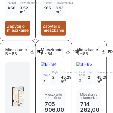
Numer
Powierzchnia
Numer
Powierzchnia
K56
3.52
K65
3.93
m²
m²
Zapytaj o
Zapytaj o
mieszkanie
mieszkanie
Mieszkanie
Mieszkanie
Mieszkanie
PDF
PDF
PD
B - 83
B - 84
B - 85
Liczba
Piętro
Powierzchnia
Liczba
Piętro
Powierzchni
pokoi
pokoi
2
45.29
2
45.29
2
2
m²
m²
Mieszkanie
Mieszkanie
+ komórka
+ komórka
705
714
906,00
262,00