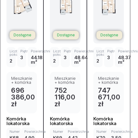
Dostępne
Dostępne
Dostępne
Liczba
Piętro
Powierzchnia
Liczba
Piętro
Powierzchnia
Liczba
Piętro
Powierzchni
pokoi
pokoi
pokoi
3
44.18
3
48.64
3
48.37
2
2
2
m²
m²
m²
Mieszkanie
Mieszkanie
Mieszkanie
+ komórka
+ komórka
+ komórka
696
752
747
386,00
116,00
671,00
zł
zł
zł
Komórka
Komórka
Komórka
lokatorska
lokatorska
lokatorska
Numer
Powierzchnia
Numer
Powierzchnia
Numer
Powierzchnia
K68
4.90
K69
4.42
K70
3.50