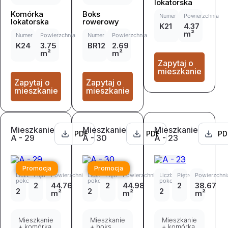
lokatorska
Komórka
Boks
Numer
Powierzchnia
lokatorska
rowerowy
K21
4.37
m²
Numer
Powierzchnia
Numer
Powierzchnia
K24
3.75
BR12
2.69
m²
m²
Zapytaj o
mieszkanie
Zapytaj o
Zapytaj o
mieszkanie
mieszkanie
Mieszkanie
Mieszkanie
Mieszkanie
PDF
PDF
PD
A - 29
A - 30
A - 23
Promocja
Promocja
Liczba
Piętro
Powierzchnia
Liczba
Piętro
Powierzchnia
Liczba
Piętro
Powierzchni
pokoi
pokoi
pokoi
2
44.76
2
44.98
2
38.67
2
2
2
m²
m²
m²
Mieszkanie
Mieszkanie
Mieszkanie
+ komórka
+ boks
+ komórka