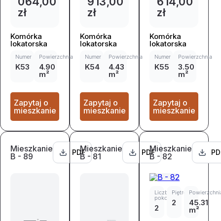
064,00
913,00
614,00
zł
zł
zł
Komórka
Komórka
Komórka
lokatorska
lokatorska
lokatorska
Numer
Powierzchnia
Numer
Powierzchnia
Numer
Powierzchnia
K53
4.90
K54
4.43
K55
3.50
m²
m²
m²
Zapytaj o
Zapytaj o
Zapytaj o
mieszkanie
mieszkanie
mieszkanie
Mieszkanie
Mieszkanie
Mieszkanie
PDF
PDF
PD
B - 89
B - 81
B - 82
Liczba
Piętro
Powierzchni
pokoi
2
45.31
2
m²